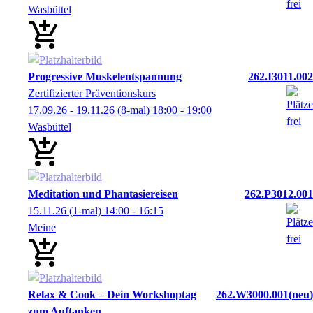
Wasbüttel
Progressive Muskelentspannung
262.I3011.002
Zertifizierter Präventionskurs
17.09.26 - 19.11.26
(8-mal)
18:00
- 19:00
Wasbüttel
Meditation und Phantasiereisen
262.P3012.001
15.11.26
(1-mal)
14:00
- 16:15
Meine
Relax & Cook – Dein Workshoptag
262.W3000.001
neu
zum Auftanken