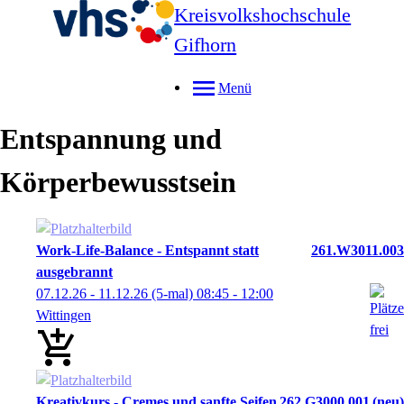
Kreisvolkshochschule
Gifhorn
Menü
Entspannung und
Körperbewusstsein
Work-Life-Balance - Entspannt statt
261.W3011.003
ausgebrannt
07.12.26 - 11.12.26
(5-mal)
08:45
- 12:00
Wittingen
Kreativkurs - Cremes und sanfte Seifen
262.G3000.001
neu