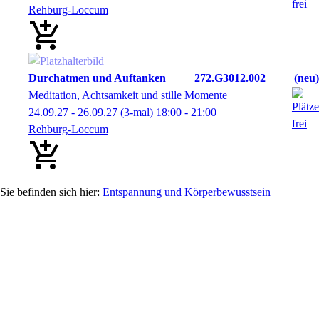
Rehburg-Loccum
Durchatmen und Auftanken
272.G3012.002
neu
Meditation, Achtsamkeit und stille Momente
24.09.27 - 26.09.27
(3-mal)
18:00
- 21:00
Rehburg-Loccum
Entspannung und Körperbewusstsein