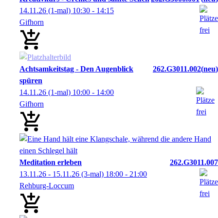
14.11.26
(1-mal)
10:30
- 14:15
Gifhorn
Achtsamkeitstag - Den Augenblick
262.G3011.002
neu
spüren
14.11.26
(1-mal)
10:00
- 14:00
Gifhorn
Meditation erleben
262.G3011.007
13.11.26 - 15.11.26
(3-mal)
18:00
- 21:00
Rehburg-Loccum