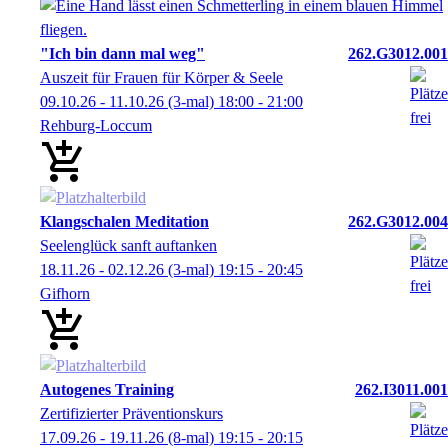
"Ich bin dann mal weg"
262.G3012.001
Auszeit für Frauen für Körper & Seele
09.10.26 - 11.10.26
(3-mal)
18:00
- 21:00
Rehburg-Loccum
Klangschalen Meditation
262.G3012.004
Seelenglück sanft auftanken
18.11.26 - 02.12.26
(3-mal)
19:15
- 20:45
Gifhorn
Autogenes Training
262.I3011.001
Zertifizierter Präventionskurs
17.09.26 - 19.11.26
(8-mal)
19:15
- 20:15