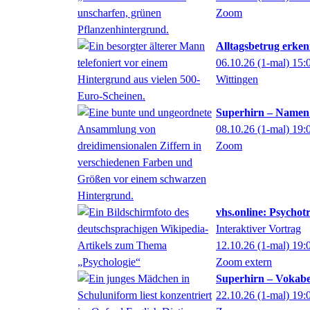
Zoom
Alltagsbetrug erken
06.10.26
(1-mal)
15:
Wittingen
Superhirn – Namen
08.10.26
(1-mal)
19:
Zoom
vhs.online: Psychotr
Interaktiver Vortrag
12.10.26
(1-mal)
19:
Zoom extern
Superhirn – Vokabe
22.10.26
(1-mal)
19: