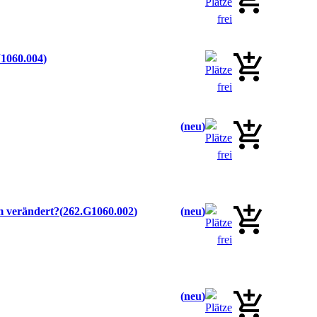
1060.004
neu
m verändert?
262.G1060.002
neu
neu