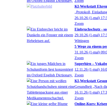
Zoom
KI-Werkstatt Ehren
„Protokoll, Einladun
26.10.26
(1-mal)
17:
Zoom
Einbruchschutz - so
29.10.26
(1-mal)
17:
Wittingen
5 Wege zu einem pe
31.10.26
(1-mal)
09:
Zoom
Superhirn – Vokabe
12.11.26
(1-mal)
16:
Zoom
KI-Werkstatt Gesund
Gesundheit „Nach die
16.11.26
(1-mal)
17:
Zoom
Online-Kurs: Krisen