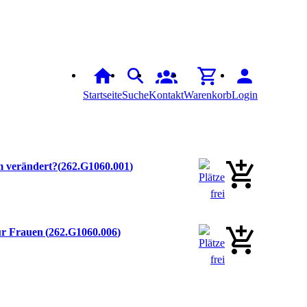
Startseite
Suche
Kontakt
Warenkorb
Login
m verändert?
262.G1060.001
für Frauen
262.G1060.006