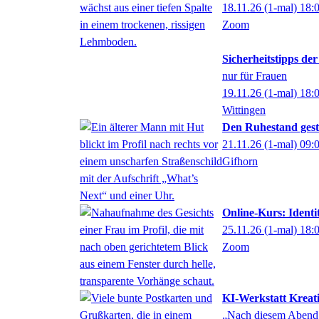
18.11.26
(1-mal)
18:
Zoom
Sicherheitstipps der
nur für Frauen
19.11.26
(1-mal)
18:
Wittingen
Den Ruhestand gesta
21.11.26
(1-mal)
09:
Gifhorn
Online-Kurs: Identi
25.11.26
(1-mal)
18:
Zoom
KI-Werkstatt Kreat
„Nach diesem Abend g