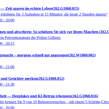
g — Zeit sparen im echten Leben
262.G1060.015
rledigen Sie 3 Aufgaben in 15 Minuten, die heute 2 Stunden dauern"
30
- 20:00
nen und abwehren: So schützen Sie sich vor fiesen Maschen
262.
em Präventionsteam der Polizei Gifhorn
00
- 20:15
gemacht – morgens schnell gut angezogen
262.W1060.002
00
- 21:00
 und Gesichter merken
262.G1060.012
00
- 21:30
rheit — Deepfakes und KI-Betrug erkennen
262.G1060.016
er kennen Sie 9 von 10 Betrugsversuchen – mit einem 5-Schritte-Che
30
- 20:00