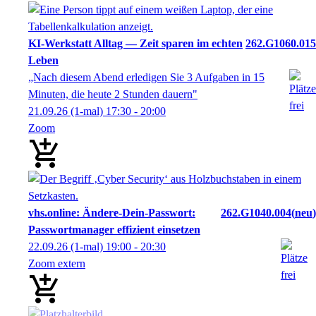
KI-Werkstatt Alltag — Zeit sparen im echten
262.G1060.015
Leben
„Nach diesem Abend erledigen Sie 3 Aufgaben in 15
Minuten, die heute 2 Stunden dauern"
21.09.26
(1-mal)
17:30
- 20:00
Zoom
vhs.online: Ändere-Dein-Passwort:
262.G1040.004
neu
Passwortmanager effizient einsetzen
22.09.26
(1-mal)
19:00
- 20:30
Zoom extern