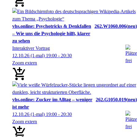
vhs.online: Psychotricks & Denkfallen
262.W1060.006
neu
– Wie uns die Psychologie hilft, klarer
zu sehen
Interaktiver Vortrag
12.10.26
(1-mal)
19:00
- 20:30
Zoom extern
vhs.online: Zucker im Alltag – weniger
262.G1050.019
neu
ist mehr
12.10.26
(1-mal)
19:00
- 20:30
Zoom extern