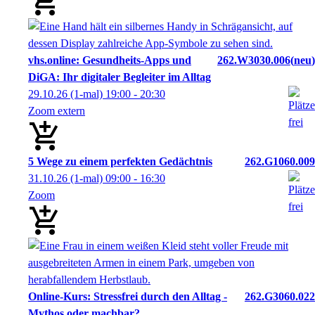
vhs.online: Gesundheits-Apps und
262.W3030.006
neu
DiGA: Ihr digitaler Begleiter im Alltag
29.10.26
(1-mal)
19:00
- 20:30
Zoom extern
5 Wege zu einem perfekten Gedächtnis
262.G1060.009
31.10.26
(1-mal)
09:00
- 16:30
Zoom
Online-Kurs: Stressfrei durch den Alltag -
262.G3060.022
Mythos oder machbar?