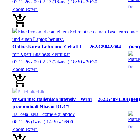
03.11.26 - 09.02.27
(16-mal)
18:30
- 20:30
Zoom extern
Online-Kurs: Lohn und Gehalt 1
262.G5042.004
neu
mit Xpert Business-Zertifikat
03.11.26 - 09.02.27
(24-mal)
18:30
- 20:30
Zoom extern
vhs.online: Italienisch intensiv – verbi
262.G4093.001
neu
pronominali Niveau B1-C2
-la -cela -sela - come e quando?
08.11.26
(1-mal)
14:30
- 16:00
Zoom extern