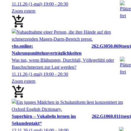
11.11.26
(1-mal)
19:00
- 20:30
Zoom extern
vhs.online:
262.G3050.069
neu
Nahrungsmittelunverträglichkeiten
Was tun, wenn Blähungen, Durchfall, Völlegefühl oder
Bauchschmerzen zur Last werden?
11.11.26
(1-mal)
19:00
- 20:30
Zoom extern
Superhirn – Vokabeln lernen im
262.G1060.011
neu
Sekundentakt“
12.11.26
(1-mal)
16:00
- 18:00