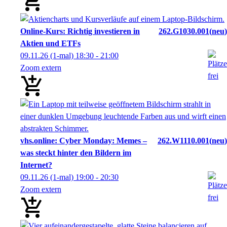
Online-Kurs: Richtig investieren in
262.G1030.001
neu
Aktien und ETFs
09.11.26
(1-mal)
18:30
- 21:00
Zoom extern
vhs.online: Cyber Monday: Memes –
262.W1110.001
neu
was steckt hinter den Bildern im
Internet?
09.11.26
(1-mal)
19:00
- 20:30
Zoom extern