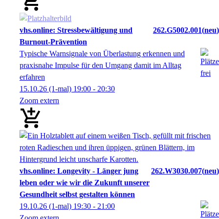
vhs.online: Stressbewältigung und
262.G5002.001
neu
Burnout-Prävention
Typische Warnsignale von Überlastung erkennen und
praxisnahe Impulse für den Umgang damit im Alltag
erfahren
15.10.26
(1-mal)
19:00
- 20:30
Zoom extern
vhs.online: Longevity - Länger jung
262.W3030.007
neu
leben oder wie wir die Zukunft unserer
Gesundheit selbst gestalten können
19.10.26
(1-mal)
19:30
- 21:00
Zoom extern