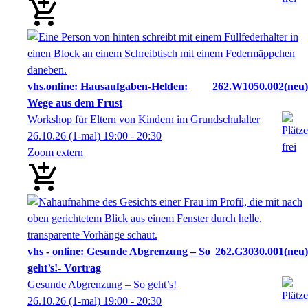
vhs.online: Hausaufgaben-Helden:
262.W1050.002
neu
Wege aus dem Frust
Workshop für Eltern von Kindern im Grundschulalter
26.10.26
(1-mal)
19:00
- 20:30
Zoom extern
vhs - online: Gesunde Abgrenzung – So
262.G3030.001
neu
geht’s!- Vortrag
Gesunde Abgrenzung – So geht’s!
26.10.26
(1-mal)
19:00
- 20:30