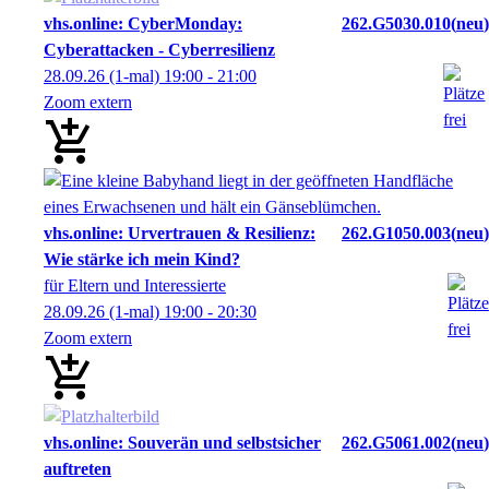
vhs.online: CyberMonday:
262.G5030.010
neu
Cyberattacken - Cyberresilienz
28.09.26
(1-mal)
19:00
- 21:00
Zoom extern
vhs.online: Urvertrauen & Resilienz:
262.G1050.003
neu
Wie stärke ich mein Kind?
für Eltern und Interessierte
28.09.26
(1-mal)
19:00
- 20:30
Zoom extern
vhs.online: Souverän und selbstsicher
262.G5061.002
neu
auftreten