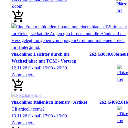
Zoom
vhs.online: Leichter durch die
262.G3030.006
neu
Wechseljahre mit TCM - Vortrag
12.11.26
(1-mal)
19:00
- 20:30
Zoom extern
vhs.online: Italienisch Intensiv - Artikel
262.G4092.016
Gli articoli: come?
13.11.26
(1-mal)
17:00
- 19:00
Zoom extern