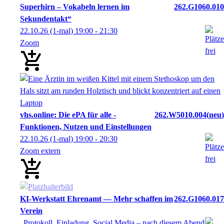
Superhirn – Vokabeln lernen im
262.G1060.010
Sekundentakt“
22.10.26
(1-mal)
19:00
- 21:30
Zoom
vhs.online: Die ePA für alle -
262.W5010.004
neu
Funktionen, Nutzen und Einstellungen
22.10.26
(1-mal)
19:00
- 20:30
Zoom extern
KI-Werkstatt Ehrenamt — Mehr schaffen im
262.G1060.017
Verein
„Protokoll, Einladung, Social Media – nach diesem Abend