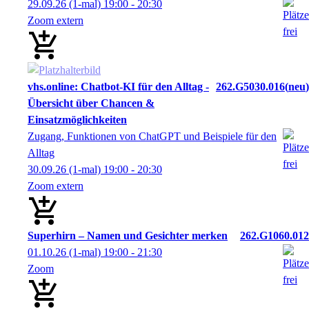
29.09.26
(1-mal)
19:00
- 20:30
Zoom extern
vhs.online: Chatbot-KI für den Alltag -
262.G5030.016
neu
Übersicht über Chancen &
Einsatzmöglichkeiten
Zugang, Funktionen von ChatGPT und Beispiele für den
Alltag
30.09.26
(1-mal)
19:00
- 20:30
Zoom extern
Superhirn – Namen und Gesichter merken
262.G1060.012
01.10.26
(1-mal)
19:00
- 21:30
Zoom