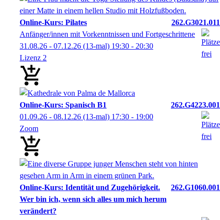
Online-Kurs: Pilates
262.G3021.011
Anfänger/innen mit Vorkenntnissen und Fortgeschrittene
31.08.26 - 07.12.26
(13-mal)
19:30
- 20:30
Lizenz 2
Online-Kurs: Spanisch B1
262.G4223.001
01.09.26 - 08.12.26
(13-mal)
17:30
- 19:00
Zoom
Online-Kurs: Identität und Zugehörigkeit.
262.G1060.001
Wer bin ich, wenn sich alles um mich herum
verändert?