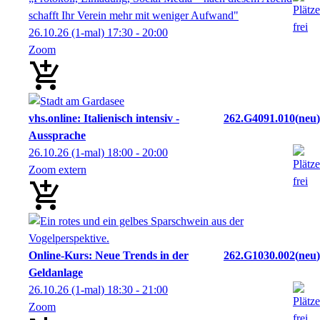
schafft Ihr Verein mehr mit weniger Aufwand"
26.10.26
(1-mal)
17:30
- 20:00
Zoom
vhs.online: Italienisch intensiv -
262.G4091.010
neu
Aussprache
26.10.26
(1-mal)
18:00
- 20:00
Zoom extern
Online-Kurs: Neue Trends in der
262.G1030.002
neu
Geldanlage
26.10.26
(1-mal)
18:30
- 21:00
Zoom