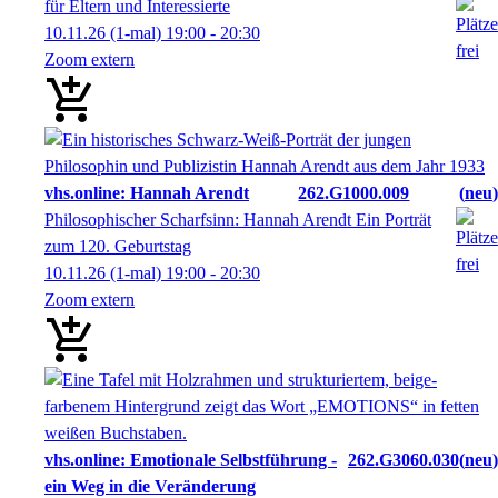
für Eltern und Interessierte
10.11.26
(1-mal)
19:00
- 20:30
Zoom extern
vhs.online: Hannah Arendt
262.G1000.009
neu
Philosophischer Scharfsinn: Hannah Arendt Ein Porträt
zum 120. Geburtstag
10.11.26
(1-mal)
19:00
- 20:30
Zoom extern
vhs.online: Emotionale Selbstführung -
262.G3060.030
neu
ein Weg in die Veränderung