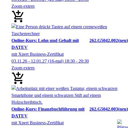
Zoom extern
Online-Kurs: Lohn und Gehalt mit
262.G5042.002
neu
DATEV
mit Xpert Business-Zertifikat
03.11.26 - 12.01.27
(16-mal)
18:30
- 20:30
Zoom extern
Online-Kurs: Finanzbuchführung mit
262.G5042.003
neu
DATEV
mit Xpert Business-Zertifikat