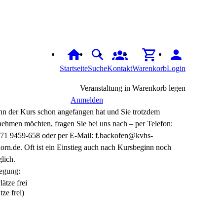
Startseite
Suche
Kontakt
Warenkorb
Login
Veranstaltung in Warenkorb legen
Anmelden
n der Kurs schon angefangen hat und Sie trotzdem
lnehmen möchten, fragen Sie bei uns nach – per Telefon:
71 9459-658 oder per E-Mail: f.backofen@kvhs-
horn.de. Oft ist ein Einstieg auch nach Kursbeginn noch
lich.
egung:
tze frei)