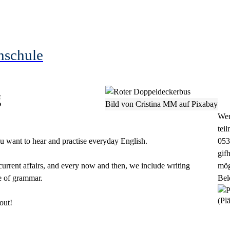
hschule
g
Bild von Cristina MM auf Pixabay
Wen
tei
u want to hear and practise everyday English.
053
gif
current affairs, and every now and then, we include writing
mög
se of grammar.
Bel
(Plä
out!