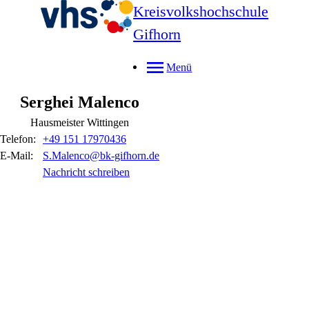
Kreisvolkshochschule
Gifhorn
Menü
Serghei
Malenco
Hausmeister Wittingen
Telefon:
+49 151 17970436
E-Mail:
S.Malenco@bk-gifhorn.de
Nachricht schreiben