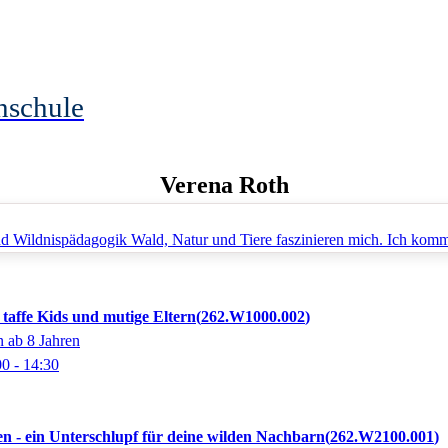
hschule
Verena
Roth
nd Wildnispädagogik Wald, Natur und Tiere faszinieren mich. Ich komme
 taffe Kids und mutige Eltern
262.W1000.002
n ab 8 Jahren
00
- 14:30
n - ein Unterschlupf für deine wilden Nachbarn
262.W2100.001