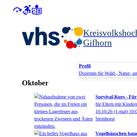
Kreisvolkshoc
Gifhorn
Profil
Dozentin für Wald-, Natur- u
Oktober
Survival-Kurs - Für
für Eltern mit Kinder
10.10.26
(1-mal)
10:
Steinhorst
Vogelhäuschen baue