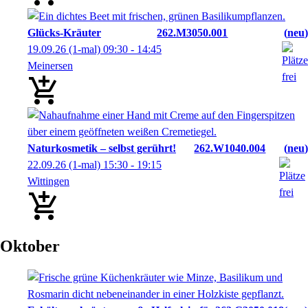
Glücks-Kräuter
262.M3050.001
neu
19.09.26
(1-mal)
09:30
- 14:45
Meinersen
Naturkosmetik – selbst gerührt!
262.W1040.004
neu
22.09.26
(1-mal)
15:30
- 19:15
Wittingen
Oktober