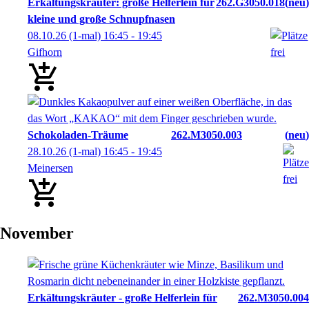
Erkältungskräuter: große Helferlein für
262.G3050.018
neu
kleine und große Schnupfnasen
08.10.26
(1-mal)
16:45
- 19:45
Gifhorn
Schokoladen-Träume
262.M3050.003
neu
28.10.26
(1-mal)
16:45
- 19:45
Meinersen
November
Erkältungskräuter - große Helferlein für
262.M3050.004