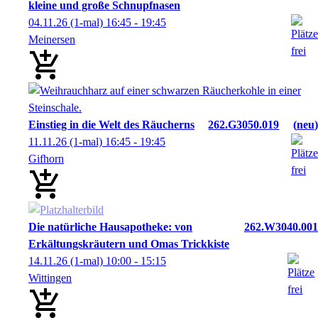
kleine und große Schnupfnasen
04.11.26
(1-mal)
16:45
- 19:45
Meinersen
Einstieg in die Welt des Räucherns
262.G3050.019
neu
11.11.26
(1-mal)
16:45
- 19:45
Gifhorn
Die natürliche Hausapotheke: von
262.W3040.001
Erkältungskräutern und Omas Trickkiste
14.11.26
(1-mal)
10:00
- 15:15
Wittingen