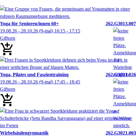
Yoga für Senioren/innen 60+
262.G3013.007
19.08.26 - 28.10.26
(9-mal)
16:15
- 17:15
Gifhorn
Yoga, Pilates und Faszientraining
262.G3021.026
19.08.26 - 28.10.26
(9-mal)
17:45
- 18:45
Gifhorn
Wirbelsäulengymnastik
262.G3021.003