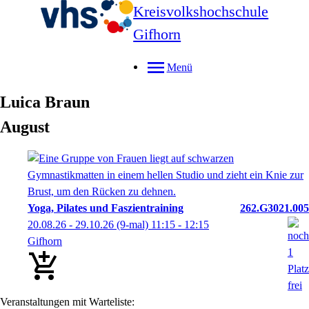
Kreisvolkshochschule
Gifhorn
Menü
Luica
Braun
August
Yoga, Pilates und Faszientraining
262.G3021.005
20.08.26 - 29.10.26
(9-mal)
11:15
- 12:15
Gifhorn
Veranstaltungen mit Warteliste: