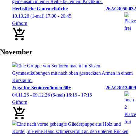
Herbstliche Gourmetküche
262.G3050.032
10.10.26
(1-mal)
17:00
- 20:45
Gifhorn
November
Yoga für Senioren/innen 60+
262.G3013.009
04.11.26 - 09.12.26
(6-mal)
16:15
- 17:15
Gifhorn