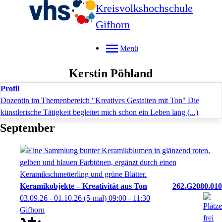
Kreisvolkshochschule
Gifhorn
Menü
Kerstin
Pöhland
Profil
Dozentin im Themenbereich "Kreatives Gestalten mit Ton" Die
künstlerische Tätigkeit begleitet mich schon ein Leben lang (...)
September
Keramikobjekte – Kreativität aus Ton
262.G2080.010
03.09.26 - 01.10.26
(5-mal)
09:00
- 11:30
Gifhorn