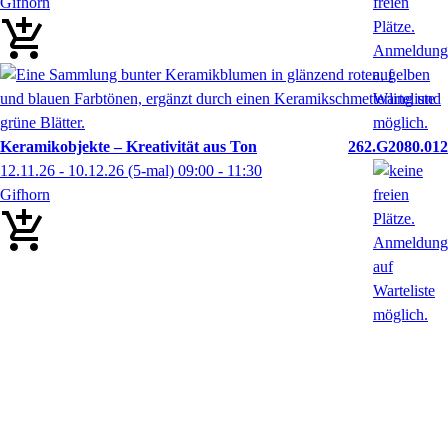
Gifhorn
Keramikobjekte – Kreativität aus Ton
262.G2080.012
12.11.26 - 10.12.26
(5-mal)
09:00
- 11:30
Gifhorn