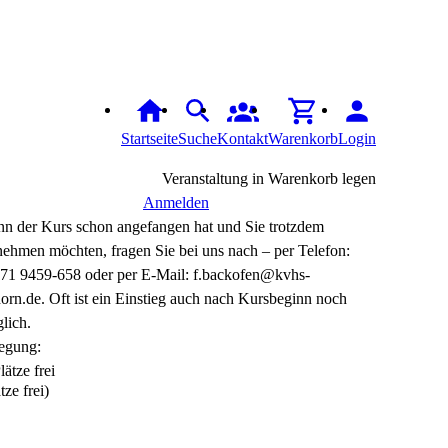
Startseite
Suche
Kontakt
Warenkorb
Login
Veranstaltung in Warenkorb legen
Anmelden
n der Kurs schon angefangen hat und Sie trotzdem
lnehmen möchten, fragen Sie bei uns nach – per Telefon:
71 9459-658 oder per E-Mail: f.backofen@kvhs-
horn.de. Oft ist ein Einstieg auch nach Kursbeginn noch
lich.
egung:
tze frei)