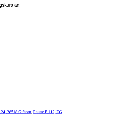
gskurs an:
e 24, 38518 Gifhorn
,
Raum: B 112, EG