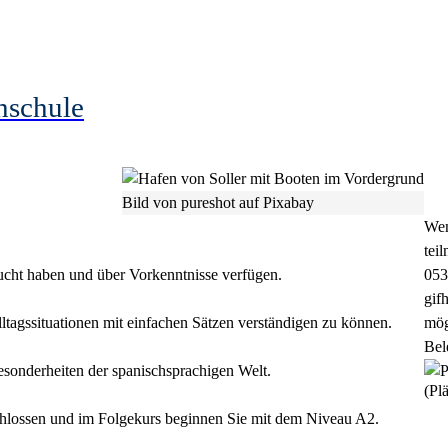
hschule
Bild von pureshot auf Pixabay
Wen
tei
sucht haben und über Vorkenntnisse verfügen.
053
gif
ltagssituationen mit einfachen Sätzen verständigen zu können.
mög
Bel
esonderheiten der spanischsprachigen Welt.
(Plä
chlossen und im Folgekurs beginnen Sie mit dem Niveau A2.