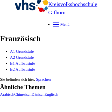
Kreisvolkshochschule
Gifhorn
Menü
Französisch
A1 Grundstufe
A2 Grundstufe
B1 Aufbaustufe
B2 Aufbaustufe
Sprachen
Ähnliche Themen
Arabisch
Chinesisch
Dänisch
Englisch