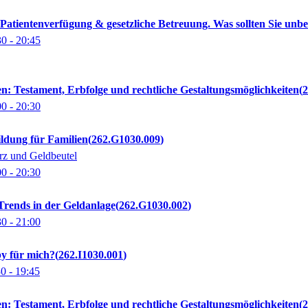
Patientenverfügung & gesetzliche Betreuung. Was sollten Sie unbe
30
- 20:45
en: Testament, Erbfolge und rechtliche Gestaltungsmöglichkeiten
2
00
- 20:30
ildung für Familien
262.G1030.009
erz und Geldbeutel
00
- 20:30
Trends in der Geldanlage
262.G1030.002
30
- 21:00
by für mich?
262.I1030.001
30
- 19:45
en: Testament, Erbfolge und rechtliche Gestaltungsmöglichkeiten
2