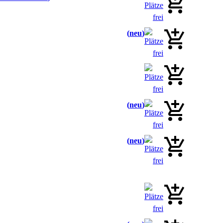
neu
neu
neu