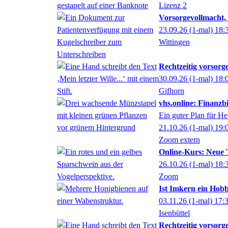
Lizenz 2
Vorsorgevollmacht, 
23.09.26
(1-mal)
18:
Wittingen
Rechtzeitig vorsorg
30.09.26
(1-mal)
18:
Gifhorn
vhs.online: Finanzb
Ein guter Plan für H
21.10.26
(1-mal)
19:
Zoom extern
Online-Kurs: Neue 
26.10.26
(1-mal)
18:
Zoom
Ist Imkern ein Hob
03.11.26
(1-mal)
17:
Isenbüttel
Rechtzeitig vorsorg