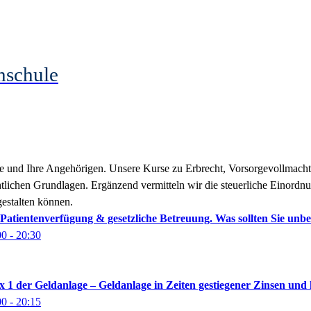
hschule
 Sie und Ihre Angehörigen. Unsere Kurse zu Erbrecht, Vorsorgevollmach
tlichen Grundlagen. Ergänzend vermitteln wir die steuerliche Einordn
 gestalten können.
Patientenverfügung & gesetzliche Betreuung. Was sollten Sie unbe
00
- 20:30
x 1 der Geldanlage – Geldanlage in Zeiten gestiegener Zinsen und 
00
- 20:15