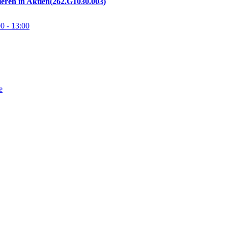
ieren in Aktien
262.G1030.003
00
- 13:00
e