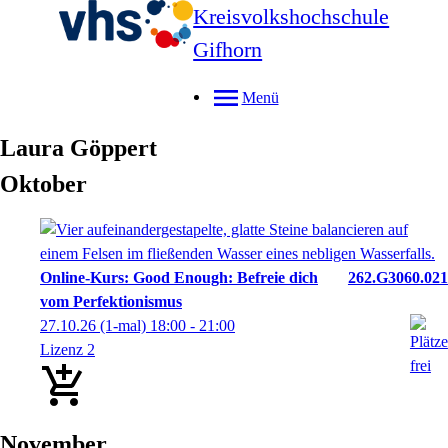
Kreisvolkshochschule
Gifhorn
Menü
Laura
Göppert
Oktober
Online-Kurs: Good Enough: Befreie dich
262.G3060.021
vom Perfektionismus
27.10.26
(1-mal)
18:00
- 21:00
Lizenz 2
November