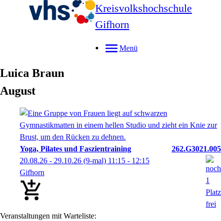
Kreisvolkshochschule
Gifhorn
Menü
Luica
Braun
August
Yoga, Pilates und Faszientraining
262.G3021.005
20.08.26 - 29.10.26
(9-mal)
11:15
- 12:15
Gifhorn
Veranstaltungen mit Warteliste: