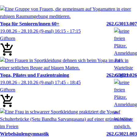
Yoga für Senioren/innen 60+
262.G3013.007
19.08.26 - 28.10.26
(9-mal)
16:15
- 17:15
Gifhorn
Yoga, Pilates und Faszientraining
262.G3021.026
19.08.26 - 28.10.26
(9-mal)
17:45
- 18:45
Gifhorn
Wirbelsäulengymnastik
262.G3021.003