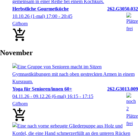
Herbstliche Gourmetküche
262.G3050.032
10.10.26
(1-mal)
17:00
- 20:45
Gifhorn
November
Yoga für Senioren/innen 60+
262.G3013.009
04.11.26 - 09.12.26
(6-mal)
16:15
- 17:15
Gifhorn