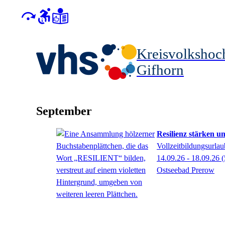
Kreisvolkshoc
Gifhorn
September
Resilienz stärken u
Vollzeitbildungsurlau
14.09.26 - 18.09.26
(
Ostseebad Prerow