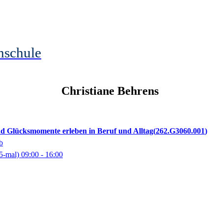
hschule
Christiane
Behrens
nd Glücksmomente erleben in Beruf und Alltag
262.G3060.001
b
5-mal)
09:00
- 16:00